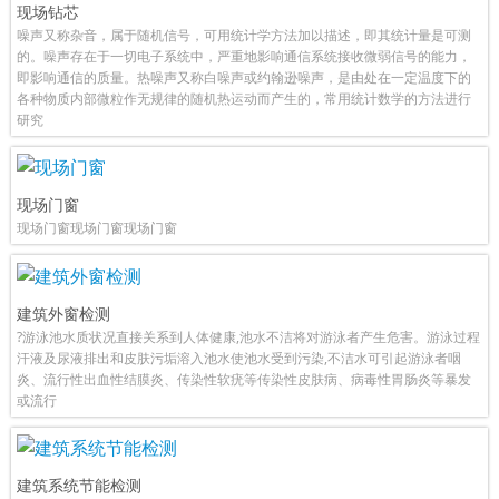
现场钻芯
噪声又称杂音，属于随机信号，可用统计学方法加以描述，即其统计量是可测
的。噪声存在于一切电子系统中，严重地影响通信系统接收微弱信号的能力，
即影响通信的质量。热噪声又称白噪声或约翰逊噪声，是由处在一定温度下的
各种物质内部微粒作无规律的随机热运动而产生的，常用统计数学的方法进行
研究
现场门窗
现场门窗现场门窗现场门窗
建筑外窗检测
?游泳池水质状况直接关系到人体健康,池水不洁将对游泳者产生危害。游泳过程
汗液及尿液排出和皮肤污垢溶入池水使池水受到污染,不洁水可引起游泳者咽
炎、流行性出血性结膜炎、传染性软疣等传染性皮肤病、病毒性胃肠炎等暴发
或流行
建筑系统节能检测