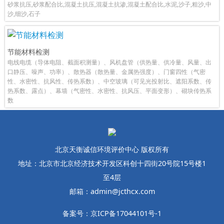
砂浆抗压,砂浆配合比,混凝土抗压,混凝土抗渗,混凝土配合比,水泥,沙子,粗沙,中
沙,细沙,石子
节能材料检测
电线电缆（导体电阻、截面积测量）、风机盘管（供热量、供冷量、风量、出
口静压、噪声、功率）、散热器（散热量、金属热强度）、门窗四性（气密
性、水密性、抗风性、传热系数）、中空玻璃（可见光投射比、遮阳系数、传
热系数、露点）、幕墙（气密性、水密性、抗风压、平面变形）、砌块传热系
数
北京天衡诚信环境评价中心 版权所有
地址：北京市北京经济技术开发区科创十四街20号院15号楼1
至4层
邮箱：admin@jcthcx.com
备案号：京ICP备17044101号-1